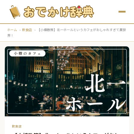
ホーム
›
飲食店
›
【小樽散策】北一ホールというカフェがおしゃれすぎて異世
界！
飲食店