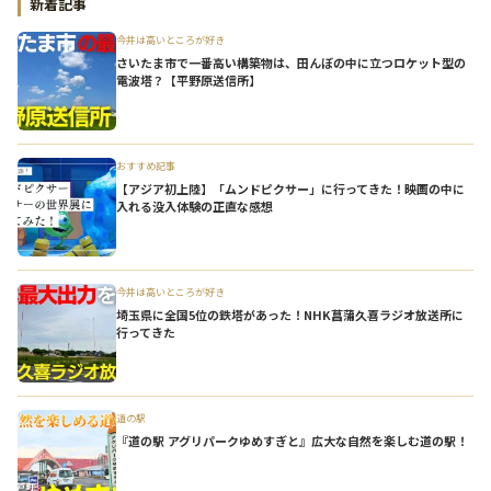
新着記事
今井は高いところが好き
さいたま市で一番高い構築物は、田んぼの中に立つロケット型の
電波塔？【平野原送信所】
おすすめ記事
【アジア初上陸】「ムンドピクサー」に行ってきた！映画の中に
入れる没入体験の正直な感想
今井は高いところが好き
埼玉県に全国5位の鉄塔があった！NHK菖蒲久喜ラジオ放送所に
行ってきた
道の駅
『道の駅 アグリパークゆめすぎと』広大な自然を楽しむ道の駅！