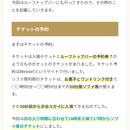
今回はルーフトップバーにも行ってきたので、その時のこ
とを記載していきます。
チケットの予約
まずはチケットの予約。
チケットは入場チケットと
ルーフトップバーの予約券？
の
ようなもののセットのチケットがありました。チケット予
約はWebketというサイトで行いました。
ソファ席利用のチケットは、
お菓子とワンドリンク付き
で
○○時00分〜○○時50分までの
50分間ソファ席
が使えま
す。
その
30分前から渋谷スカイに入場
できるものでした。
今回は
日の入り時間に合わせて16時半入場で17時からソフ
ァ席のチケット
にしました。