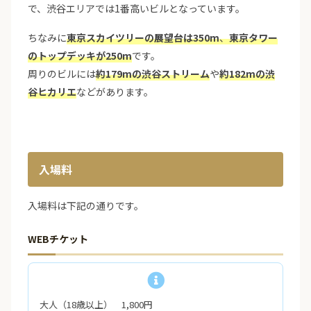
で、渋谷エリアでは1番高いビルとなっています。
ちなみに
東京スカイツリーの展望台は350m
、
東京タワー
のトップデッキが250m
です。
周りのビルには
約179mの渋谷ストリーム
や
約182mの渋
谷ヒカリエ
などがあります。
入場料
入場料は下記の通りです。
WEBチケット
大人（18歳以上） 1,800円