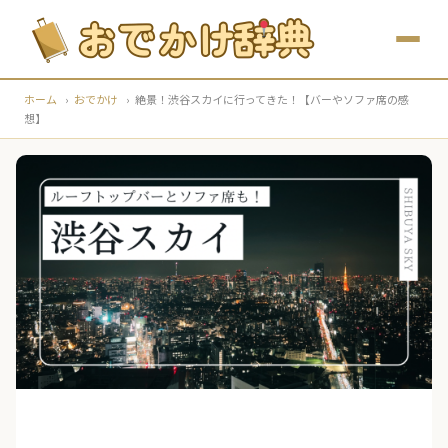
ホーム
›
おでかけ
›
絶景！渋谷スカイに行ってきた！【バーやソファ席の感
想】