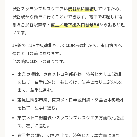
渋谷スクランブルスクエアは
渋谷駅に直結
しているため、
渋谷駅から簡単に行くことができます。電車でお越しにな
る場合渋谷駅直結・
直上／地下出入口番号B6
から出ると近
いです。
JR線ではJR中央改札もしくはJR南改札から、東口方面へ
進むと目の前にあります。
他の路線は以下の通りです。
東急東横線、東京メトロ副都心線…渋谷ヒカリエ1改札
を出て、右手に進む。もしくは、渋谷ヒカリエ2改札を
出て、左手に進む。
東急田園都市線、東京メトロ半蔵門線…宮益坂中央改札
を出て、左手に進む。
東京メトロ銀座線…スクランブルスクエア方面改札を出
て、左手に進む。
京王井の頭線…改札を出て、渋谷ヒカリエ方面に進む。