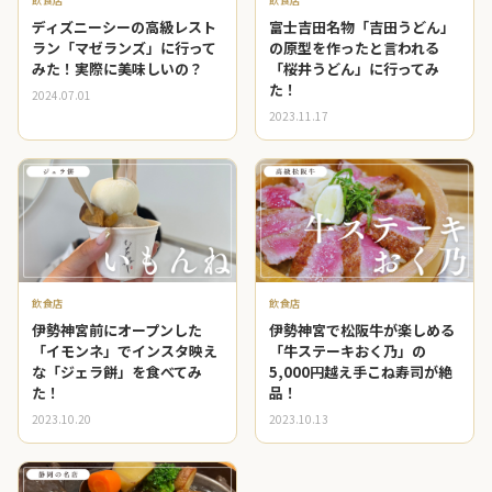
飲食店
飲食店
ディズニーシーの高級レスト
富士吉田名物「吉田うどん」
ラン「マゼランズ」に行って
の原型を作ったと言われる
みた！実際に美味しいの？
「桜井うどん」に行ってみ
た！
2024.07.01
2023.11.17
飲食店
飲食店
伊勢神宮前にオープンした
伊勢神宮で松阪牛が楽しめる
「イモンネ」でインスタ映え
「牛ステーキおく乃」の
な「ジェラ餅」を食べてみ
5,000円越え手こね寿司が絶
た！
品！
2023.10.20
2023.10.13