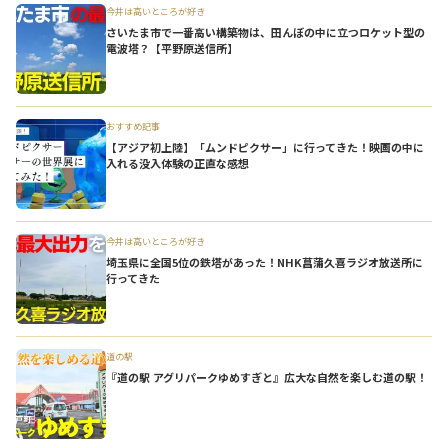
今井は高いところが好き
さいたま市で一番高い構築物は、田んぼの中に立つロケット型の
電波塔？【平野原送信所】
おすすめ記事
【アジア初上陸】「ムンドピクサー」に行ってきた！映画の中に
入れる没入体験の正直な感想
今井は高いところが好き
埼玉県に全国5位の鉄塔があった！NHK菖蒲久喜ラジオ放送所に
行ってきた
道の駅
『道の駅 アグリパークゆめすぎと』広大な自然を楽しむ道の駅！