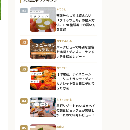
おでかけ
#1
整理券なしでは買えない
「グミッツェル」の購入方
法。LINE整理券での買い方
を実践
おすすめ記事
#2
パークビューで特別な景色
を満喫！ディズニーランド
ホテル宿泊レポート
おでかけ
#3
【体験談】ディズニーシ
ー、リストランテ・ディ・
カナレットを当日に予約で
きた方法
おすすめ記事
#4
星野リゾート1955東京ベイ
の朝食ビュッフェが美味し
かったので紹介レビュー！
飲食店
#5