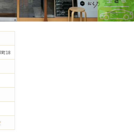
家町18
/