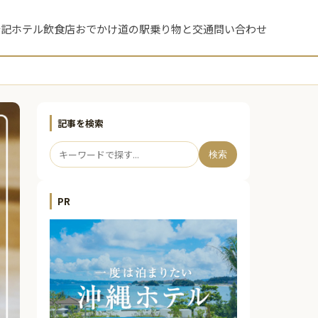
行記
ホテル
飲食店
おでかけ
道の駅
乗り物と交通
問い合わせ
記事を検索
検索
PR