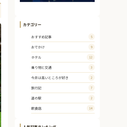
カテゴリー
おすすめ記事
5
おでかけ
9
ホテル
12
乗り物と交通
3
今井は高いところが好き
2
旅行記
7
道の駅
2
飲食店
14
人気記事ランキング