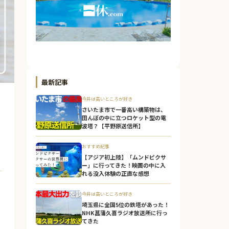
最新記事
今井は高いところが好き
さいたま市で一番高い構築物は、
田んぼの中に立つロケット型の電
波塔？【平野原送信所】
おすすめ記事
【アジア初上陸】「ムンドピクサ
ー」に行ってきた！映画の中に入
れる没入体験の正直な感想
今井は高いところが好き
埼玉県に全国5位の鉄塔があった！
NHK菖蒲久喜ラジオ放送所に行っ
てきた