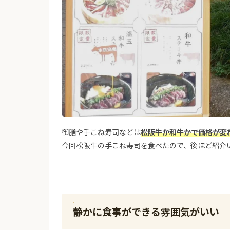
御膳や手こね寿司などは
松阪牛か和牛かで価格が変
今回松阪牛の手こね寿司を食べたので、後ほど紹介
静かに食事ができる雰囲気がいい