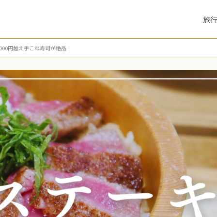
旅
000円越え手こね寿司が絶品！