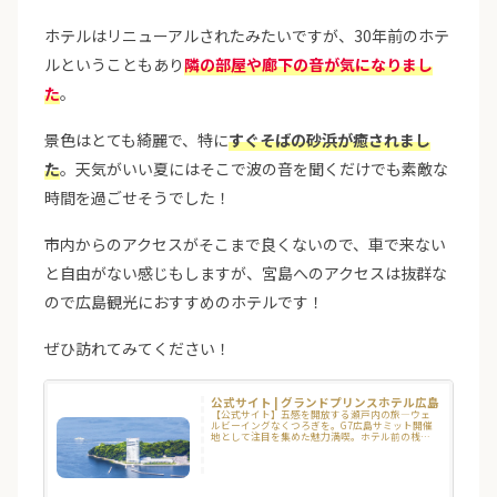
ホテルはリニューアルされたみたいですが、30年前のホテ
ルということもあり
隣の部屋や廊下の音が気になりまし
た
。
景色はとても綺麗で、特に
すぐそばの砂浜が癒されまし
た
。天気がいい夏にはそこで波の音を聞くだけでも素敵な
時間を過ごせそうでした！
市内からのアクセスがそこまで良くないので、車で来ない
と自由がない感じもしますが、宮島へのアクセスは抜群な
ので広島観光におすすめのホテルです！
ぜひ訪れてみてください！
公式サイト | グランドプリンスホテル広島
【公式サイト】五感を開放する瀬戸内の旅―ウェ
ルビーイングなくつろぎを。G7広島サミット開催
地として注目を集めた魅力満喫。ホテル前の桟橋
からは世界遺産『安芸の宮島』へ高速船で約26
分、観光拠点としても最適なグランドプリンスホ
テル広島