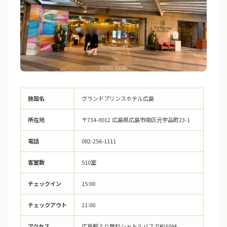
施設名
グランドプリンスホテル広島
所在地
〒734-0012 広島県広島市南区元宇品町23-1
電話
082-256-1111
客室数
510室
チェックイン
15:00
チェックアウト
11:00
アクセス
広島駅より無料シャトルバスで約30分