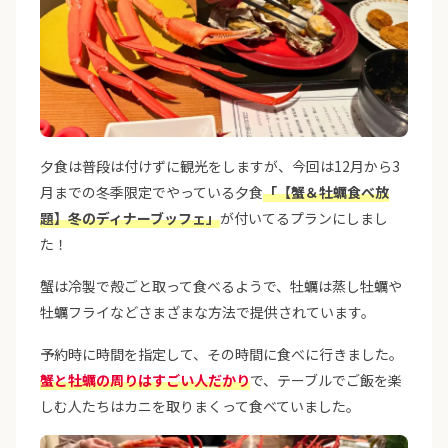
夕食は普段は付けずに観光をしますが、今回は12月から3
月までの冬季限定でやっている夕食
「【蟹＆牡蠣食べ放
題】冬のディナーブッフェ」
が付いてるプランにしまし
た！
蟹は冷製で殻ごと取って食べるようで、牡蠣は蒸し牡蠣や
牡蠣フライなどさまざまな方法で提供されています。
予約時に時間を指定して、その時間に食べに行きました。
蟹と牡蠣の周りはすごい人だかり
で、テーブルでご飯を楽
しむ人たちはカニを取りまくって食べていました。