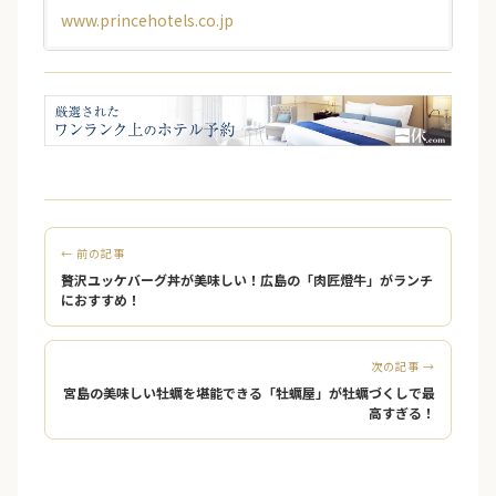
www.princehotels.co.jp
← 前の記事
贅沢ユッケバーグ丼が美味しい！広島の「肉匠燈牛」がランチ
におすすめ！
次の記事 →
宮島の美味しい牡蠣を堪能できる「牡蠣屋」が牡蠣づくしで最
高すぎる！