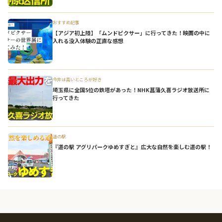
おすすめ記事
【アジア初上陸】「ムンドピクサー」に行ってきた！映画の中に
入れる没入体験の正直な感想
今井は高いところが好き
埼玉県に全国5位の鉄塔があった！NHK菖蒲久喜ラジオ放送所に
行ってきた
道の駅
『道の駅 アグリパークゆめすぎと』広大な自然を楽しむ道の駅！