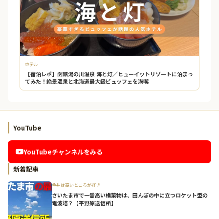
ホテル
【宿泊レポ】函館湯の川温泉 海と灯／ヒューイットリゾートに泊まっ
てみた！絶景温泉と北海道最大級ビュッフェを満喫
YouTube
YouTubeチャンネルをみる
新着記事
今井は高いところが好き
さいたま市で一番高い構築物は、田んぼの中に立つロケット型の
電波塔？【平野原送信所】